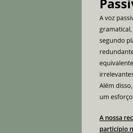
Passi
A voz passi
gramatical,
segundo pl
redundantes
equivalente
irrelevante
Além disso,
um esforço
A nossa re
particípio 