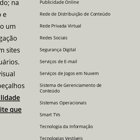
údo; na
Publicidade Online
 e
Rede de Distribuição de Conteúdo
omo um
Rede Privada Virtual
egação
Redes Sociais
m sites
Segurança Digital
uários.
Serviços de E-mail
isual
Serviços de Jogos em Nuvem
beçalhos
Sistema de Gerenciamento de
Conteúdo
ilidade
Sistemas Operacionais
ite que
Smart TVs
Tecnologia da Informação
Tecnologias Vestíveis