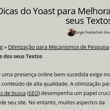
Dicas do Yoast para Melhora
seus Texto
Jorge Freitas
há
4 dia
og
»
Otimização para Mecanismos de Pesquisa
e dos seus Textos
r uma presença online bem-sucedida exige ma
conteúdo de alta qualidade. A otimização pa
s de busca
(
SEO
) desempenha um papel cruci
e de seu site. No entanto, muitos aspectos da