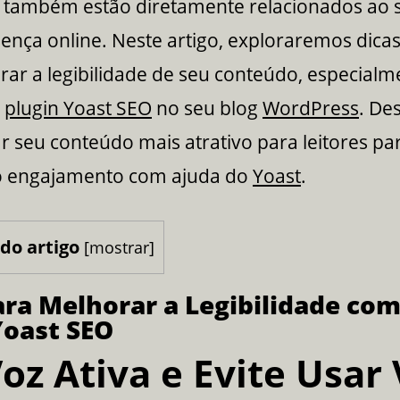
de também estão diretamente relacionados ao 
ença online. Neste artigo, exploraremos dicas
rar a legibilidade de seu conteúdo, especial
o
plugin Yoast SEO
no seu blog
WordPress
. De
 seu conteúdo mais atrativo para leitores pa
o engajamento com ajuda do
Yoast
.
do artigo
[
mostrar
]
ara Melhorar a Legibilidade com
Yoast SEO
oz Ativa e Evite Usar