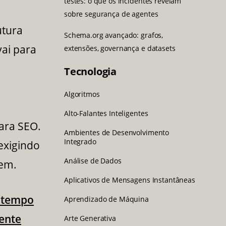
testes: o que os incidentes revelam
sobre segurança de agentes
utura
Schema.org avançado: grafos,
vai para
extensões, governança e datasets
Tecnologia
Algoritmos
Alto-Falantes Inteligentes
ara SEO.
Ambientes de Desenvolvimento
Integrado
 exigindo
Análise de Dados
gem.
Aplicativos de Mensagens Instantâneas
o tempo
Aprendizado de Máquina
mente
Arte Generativa