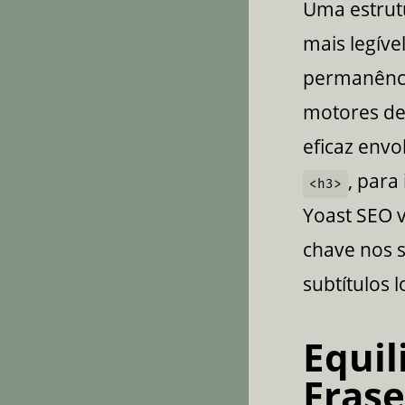
Uma estrut
mais legíve
permanência
motores de 
eficaz envo
, para
<h3>
Yoast SEO v
chave nos s
subtítulos 
Equil
Frase