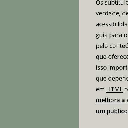
Os subtítul
verdade, d
acessibilid
guia para o
pelo conteú
que oferece
Isso import
que depend
em
HTML
p
melhora a 
um público