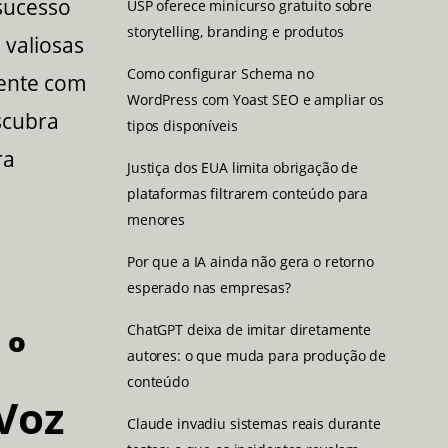
sucesso
USP oferece minicurso gratuito sobre
storytelling, branding e produtos
 valiosas
Como configurar Schema no
mente com
WordPress com Yoast SEO e ampliar os
scubra
tipos disponíveis
ra
Justiça dos EUA limita obrigação de
plataformas filtrarem conteúdo para
menores
Por que a IA ainda não gera o retorno
esperado nas empresas?
ChatGPT deixa de imitar diretamente
 o
autores: o que muda para produção de
conteúdo
 Voz
Claude invadiu sistemas reais durante