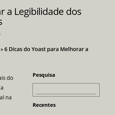
Men
r a Legibilidade dos
s
s
»
6 Dicas do Yoast para Melhorar a
Pesquisa
is do
ra
Pesquisar
al na
Recentes