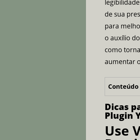
legibilida
de sua pres
para melho
o auxílio d
como tornar
aumentar 
Conteúdo 
Dicas p
Plugin 
Use V