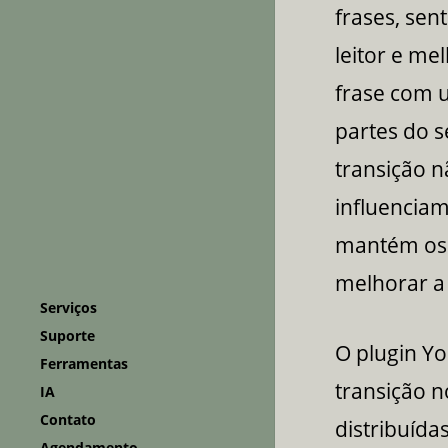
frases, sen
leitor e me
frase com u
partes do s
transição n
influenciam
mantém os 
melhorar a
Serviços
Suporte
O plugin Yo
Ferramentas
Consultoria
transição n
IA
Conversor para WebP
Dados
Contato
ChatGPT
Extrator de URLs
distribuíd
SEO
Visualização de dados
Agendamento