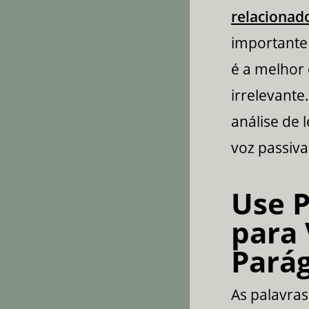
relacionado
importante 
é a melhor
irrelevante
análise de 
voz passiva
Use P
para 
Parág
As palavras