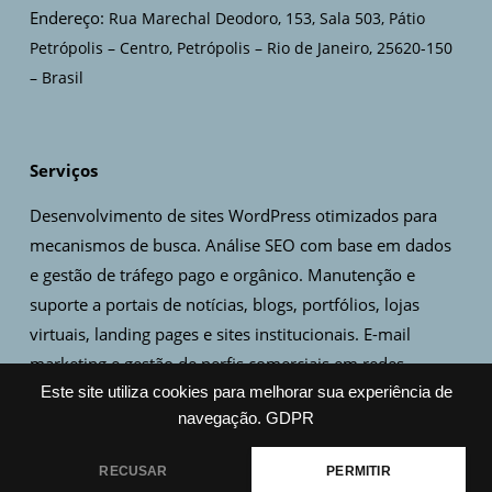
Endereço:
Rua Marechal Deodoro, 153, Sala 503, Pátio
Petrópolis – Centro, Petrópolis – Rio de Janeiro, 25620-150
– Brasil
Serviços
Desenvolvimento de sites WordPress otimizados para
mecanismos de busca. Análise SEO com base em dados
e gestão de tráfego pago e orgânico. Manutenção e
suporte a portais de notícias, blogs, portfólios, lojas
virtuais, landing pages e sites institucionais. E-mail
marketing e gestão de perfis comerciais em redes
sociais. Criação de artes, design de logo e identidade
Este site utiliza cookies para melhorar sua experiência de
navegação.
GDPR
visual.
RECUSAR
PERMITIR
Copyright © 2021-2026 Rede Piabanha LTDA (CNPJ