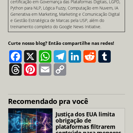
certificação em Governança das Plataformas Digitais, LGPD,
Python para NLP, Lógica Fuzzy, Computação em Nuvem, IA
Generativa em Marketing, Marketing e Comunicação Digital
e Gestão Estratégica de Marcas pela USP, além do
treinamento completo do Google News Initiative.
Curte nosso blog? Então compartilhe nas redes!
Facebook
X
WhatsApp
Telegram
LinkedIn
Reddit
Tumblr
Threads
Pinterest
Email
Copy
Link
Recomendado pra você
Justiça dos EUA limita
obrigação de
plataformas filtrarem