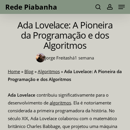
Men
Skip
Menu
Rede Piabanha
to
search
account
main
Ada Lovelace: A Pioneira
content
da Programação e dos
Algoritmos
Jorge Freitas
há
1 semana
Home
»
Blog
»
Algoritmos
»
Ada Lovelace: A Pioneira da
Programação e dos Algoritmos
Ada Lovelace
contribuiu significativamente para o
desenvolvimento de
algoritmos
. Ela é notoriamente
considerada a primeira programadora da história. No
século XIX, Ada Lovelace colaborou com o matemático
britânico Charles Babbage, que projetou uma máquina