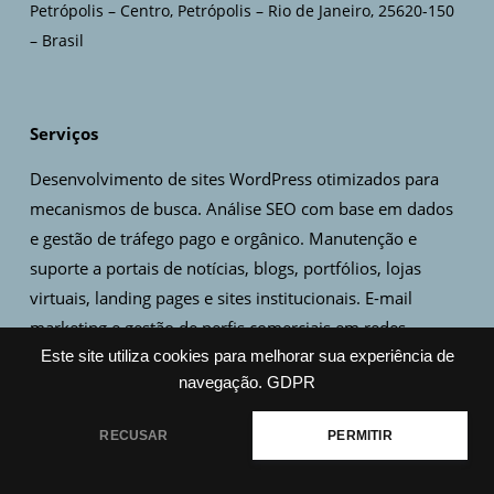
Petrópolis – Centro, Petrópolis – Rio de Janeiro, 25620-150
– Brasil
Serviços
Desenvolvimento de sites WordPress otimizados para
mecanismos de busca. Análise SEO com base em dados
e gestão de tráfego pago e orgânico. Manutenção e
suporte a portais de notícias, blogs, portfólios, lojas
virtuais, landing pages e sites institucionais. E-mail
marketing e gestão de perfis comerciais em redes
sociais. Criação de artes, design de logo e identidade
Este site utiliza cookies para melhorar sua experiência de
navegação.
GDPR
visual.
RECUSAR
PERMITIR
Copyright © 2021-2026 Rede Piabanha LTDA (CNPJ
58.272.141/0001-43). Todos os direitos reservados.