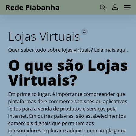
Men
Skip
Menu
Rede Piabanha
to
search
account
main
content
Lojas Virtuais
4
Quer saber tudo sobre
lojas virtuais
? Leia mais aqui.
O que são Lojas
Virtuais?
Em primeiro lugar, é importante compreender que
plataformas de e-commerce são sites ou aplicativos
feitos para a venda de produtos e serviços pela
internet. Em outras palavras, são estabelecimentos
comerciais digitais que permitem aos
consumidores explorar e adquirir uma ampla gama