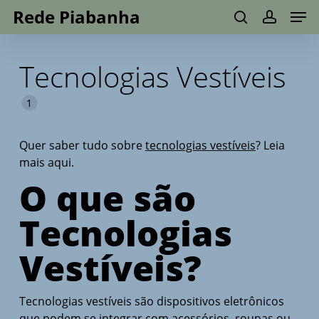
Men
Skip
Menu
Rede Piabanha
to
search
account
main
Tecnologias Vestíveis
content
1
Quer saber tudo sobre
tecnologias vestíveis
? Leia
mais aqui.
O que são
Tecnologias
Vestíveis?
Tecnologias vestíveis são dispositivos eletrônicos
que podem se integrar com acessórios, roupas ou