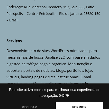
Endereço:
Rua Marechal Deodoro, 153, Sala 503, Pátio
Petrópolis – Centro, Petrópolis – Rio de Janeiro, 25620-150
– Brasil
Serviços
Desenvolvimento de sites WordPress otimizados para
mecanismos de busca. Análise SEO com base em dados
e gestão de tráfego pago e orgânico. Manutenção e
suporte a portais de notícias, blogs, portfólios, lojas
virtuais, landing pages e sites institucionais. E-mail
marketing e gestão de perfis comerciais em redes
sociais. Criação de artes, design de logo e identidade
Este site utiliza cookies para melhorar sua experiência de
navegação.
GDPR
visual.
RECUSAR
PERMITIR