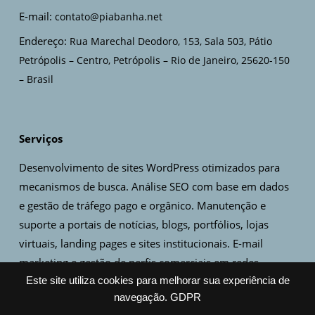
E-mail:
contato@piabanha.net
Endereço:
Rua Marechal Deodoro, 153, Sala 503, Pátio
Petrópolis – Centro, Petrópolis – Rio de Janeiro, 25620-150
– Brasil
Serviços
Desenvolvimento de sites WordPress otimizados para
mecanismos de busca. Análise SEO com base em dados
e gestão de tráfego pago e orgânico. Manutenção e
suporte a portais de notícias, blogs, portfólios, lojas
virtuais, landing pages e sites institucionais. E-mail
marketing e gestão de perfis comerciais em redes
sociais. Criação de artes, design de logo e identidade
Este site utiliza cookies para melhorar sua experiência de
navegação.
GDPR
visual.