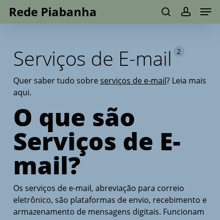
Men
Skip
Menu
Rede Piabanha
to
search
account
main
content
Serviços de E-mail
2
Quer saber tudo sobre
serviços de e-mail
? Leia mais
aqui.
O que são
Serviços de E-
mail?
Os serviços de e-mail, abreviação para correio
eletrônico, são plataformas de envio, recebimento e
armazenamento de mensagens digitais. Funcionam