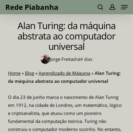
Men
Skip
Menu
Rede Piabanha
to
search
account
main
Alan Turing: da máquina
content
abstrata ao computador
universal
Jorge Freitas
há
4 dias
Home
»
Blog
»
Aprendizado de Máquina
»
Alan Turing:
da máquina abstrata ao computador universal
O dia 23 de junho marca o nascimento de Alan Turing
em 1912, na cidade de Londres, um matemático, lógico
e criptoanalista, que atuou como um pioneiro
fundamental da computação teórica. Turing não
construiu o computador moderno sozinho. No entanto,