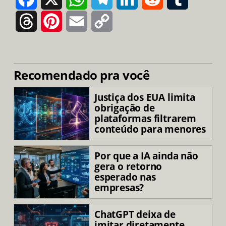
Threads
Pinterest
Email
Copy
Link
Recomendado pra você
Justiça dos EUA limita
obrigação de
plataformas filtrarem
conteúdo para menores
Por que a IA ainda não
gera o retorno
esperado nas
empresas?
ChatGPT deixa de
imitar diretamente