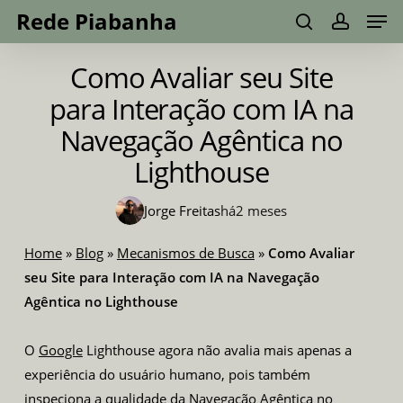
Men
Skip
Menu
Rede Piabanha
to
search
account
main
Como Avaliar seu Site
content
para Interação com IA na
Navegação Agêntica no
Lighthouse
Jorge Freitas
há
2 meses
Home
»
Blog
»
Mecanismos de Busca
»
Como Avaliar
seu Site para Interação com IA na Navegação
Agêntica no Lighthouse
O
Google
Lighthouse agora não avalia mais apenas a
experiência do usuário humano, pois também
inspeciona a qualidade da Navegação Agêntica no