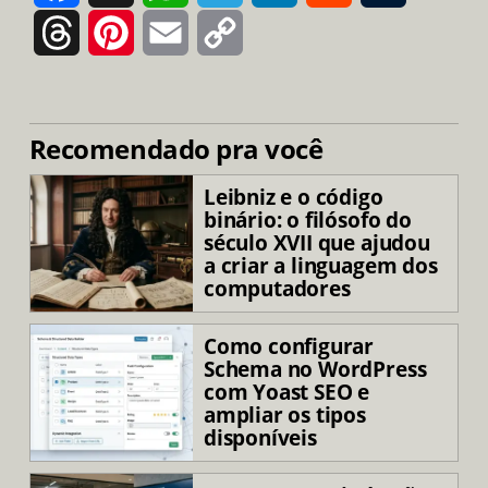
Threads
Pinterest
Email
Copy
Link
Recomendado pra você
Leibniz e o código
binário: o filósofo do
século XVII que ajudou
a criar a linguagem dos
computadores
Como configurar
Schema no WordPress
com Yoast SEO e
ampliar os tipos
disponíveis