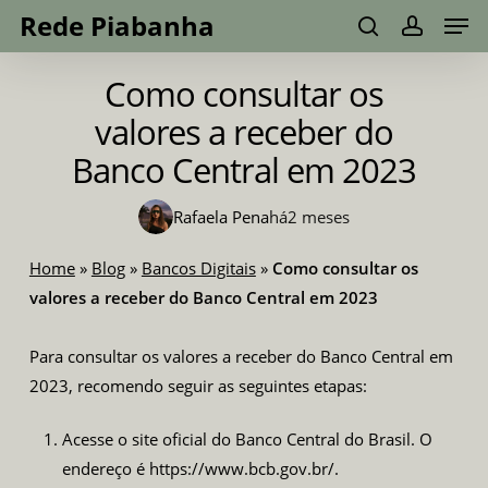
Men
Skip
Menu
Rede Piabanha
to
search
account
main
Como consultar os
content
valores a receber do
Banco Central em 2023
Rafaela Pena
há
2 meses
Home
»
Blog
»
Bancos Digitais
»
Como consultar os
valores a receber do Banco Central em 2023
Para consultar os valores a receber do Banco Central em
2023, recomendo seguir as seguintes etapas:
Acesse o site oficial do Banco Central do Brasil. O
endereço é https://www.bcb.gov.br/.