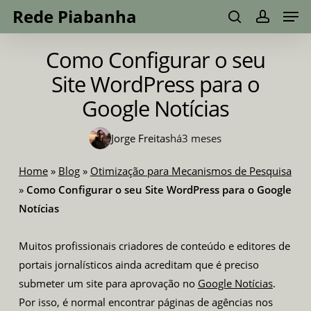
Men
Skip
Menu
Rede Piabanha
to
search
account
main
Como Configurar o seu
content
Site WordPress para o
Google Notícias
Jorge Freitas
há
3 meses
Home
»
Blog
»
Otimização para Mecanismos de Pesquisa
»
Como Configurar o seu Site WordPress para o Google
Notícias
Muitos profissionais criadores de conteúdo e editores de
portais jornalísticos ainda acreditam que é preciso
submeter um site para aprovação no
Google Notícias
.
Por isso, é normal encontrar páginas de agências nos