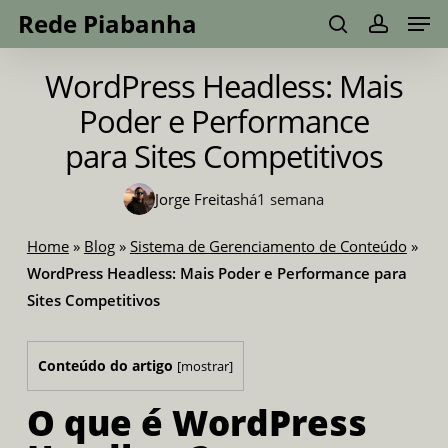
Men
Skip
Menu
Rede Piabanha
to
search
account
main
WordPress Headless: Mais
content
Poder e Performance
para Sites Competitivos
Jorge Freitas
há
1 semana
Home
»
Blog
»
Sistema de Gerenciamento de Conteúdo
»
WordPress Headless: Mais Poder e Performance para
Sites Competitivos
Conteúdo do artigo
[
mostrar
]
O que é WordPress