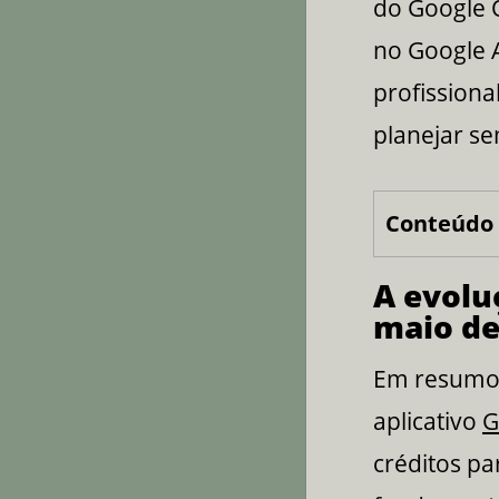
do Google O
no Google A
profissiona
planejar s
Conteúdo 
A evolu
maio de
Em resumo,
aplicativo
G
créditos pa