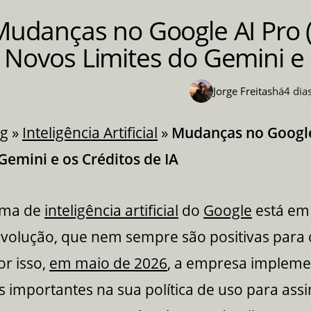
Mudanças no Google AI Pro (
Novos Limites do Gemini e 
Jorge Freitas
há
4 dia
og
»
Inteligência Artificial
»
Mudanças no Google
Gemini e os Créditos de IA
ema de
inteligência artificial
do
Google
está em
evolução, que nem sempre são positivas para 
or isso,
em maio de 2026
, a empresa implem
s importantes na sua política de uso para ass