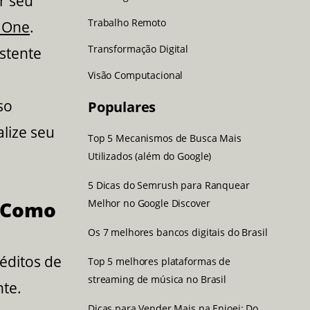
r seu
Trabalho Remoto
e One
.
Transformação Digital
stente
Visão Computacional
so
Populares
lize seu
Top 5 Mecanismos de Busca Mais
Utilizados (além do Google)
5 Dicas do Semrush para Ranquear
Melhor no Google Discover
: Como
Os 7 melhores bancos digitais do Brasil
éditos de
Top 5 melhores plataformas de
streaming de música no Brasil
nte.
Dicas para Vender Mais na Enjoei: Do