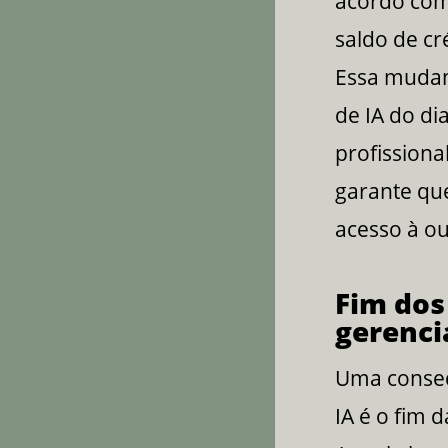
acordo com 
saldo de c
Essa mudan
de IA do di
profissiona
garante qu
acesso à ou
Fim dos
gerenci
Uma conseq
IA é o fim 