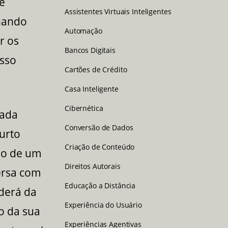
ê
Assistentes Virtuais Inteligentes
onando
Automação
r os
Bancos Digitais
isso
Cartões de Crédito
Casa Inteligente
Cibernética
cada
Conversão de Dados
urto
Criação de Conteúdo
ão de um
Direitos Autorais
ersa com
Educação a Distância
nderá da
Experiência do Usuário
o da sua
Experiências Agentivas