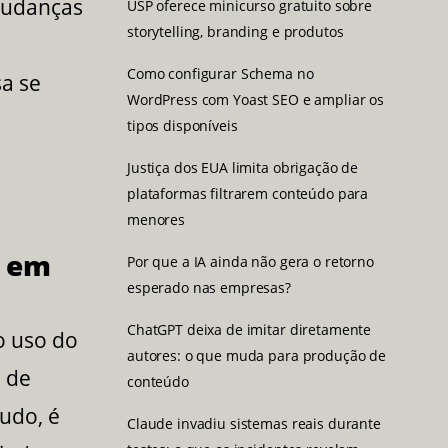
 mudanças
USP oferece minicurso gratuito sobre
storytelling, branding e produtos
Como configurar Schema no
sa se
WordPress com Yoast SEO e ampliar os
tipos disponíveis
Justiça dos EUA limita obrigação de
plataformas filtrarem conteúdo para
menores
o em
Por que a IA ainda não gera o retorno
esperado nas empresas?
ChatGPT deixa de imitar diretamente
o uso do
autores: o que muda para produção de
 de
conteúdo
udo, é
Claude invadiu sistemas reais durante