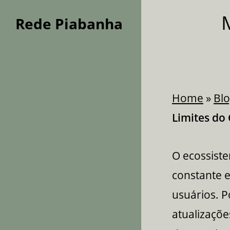
Skip
Rede Piabanha
to
main
content
Home
»
Bl
Limites do 
O ecossist
constante 
usuários. P
atualizaçõe