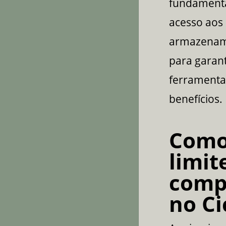
fundamental
acesso aos
armazename
para garant
ferramenta
benefícios.
Como
limi
comp
no Ci