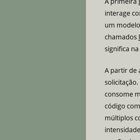
A primeira
interage c
um modelo 
chamados
significa na
A partir de
solicitação
consome mu
código com
múltiplos c
intensidad