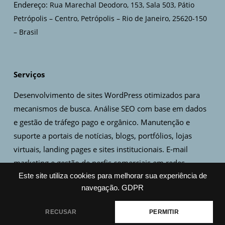
Endereço:
Rua Marechal Deodoro, 153, Sala 503, Pátio
Petrópolis – Centro, Petrópolis – Rio de Janeiro, 25620-150
– Brasil
Serviços
Desenvolvimento de sites WordPress otimizados para
mecanismos de busca. Análise SEO com base em dados
e gestão de tráfego pago e orgânico. Manutenção e
suporte a portais de notícias, blogs, portfólios, lojas
virtuais, landing pages e sites institucionais. E-mail
marketing e gestão de perfis comerciais em redes
sociais. Criação de artes, design de logo e identidade
Este site utiliza cookies para melhorar sua experiência de
navegação.
GDPR
visual.
RECUSAR
PERMITIR
Copyright © 2021-2026 Rede Piabanha LTDA (CNPJ