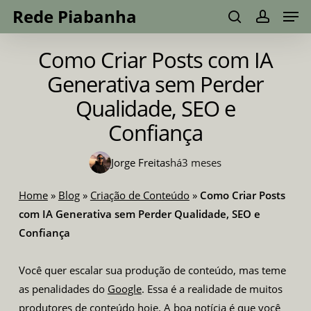
Men
Skip
Menu
Rede Piabanha
to
search
account
main
Como Criar Posts com IA
content
Generativa sem Perder
Qualidade, SEO e
Confiança
Jorge Freitas
há
3 meses
Home
»
Blog
»
Criação de Conteúdo
»
Como Criar Posts
com IA Generativa sem Perder Qualidade, SEO e
Confiança
Você quer escalar sua produção de conteúdo, mas teme
as penalidades do
Google
. Essa é a realidade de muitos
produtores de conteúdo hoje. A boa notícia é que você