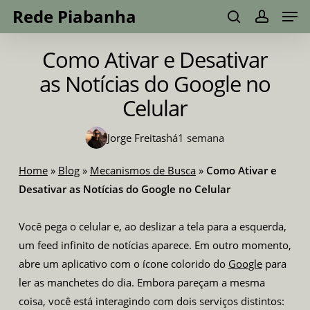
Men
Skip
Menu
Rede Piabanha
to
search
account
main
Como Ativar e Desativar
content
as Notícias do Google no
Celular
Jorge Freitas
há
1 semana
Home
»
Blog
»
Mecanismos de Busca
»
Como Ativar e
Desativar as Notícias do Google no Celular
Você pega o celular e, ao deslizar a tela para a esquerda,
um feed infinito de notícias aparece. Em outro momento,
abre um aplicativo com o ícone colorido do
Google
para
ler as manchetes do dia. Embora pareçam a mesma
coisa, você está interagindo com dois serviços distintos: