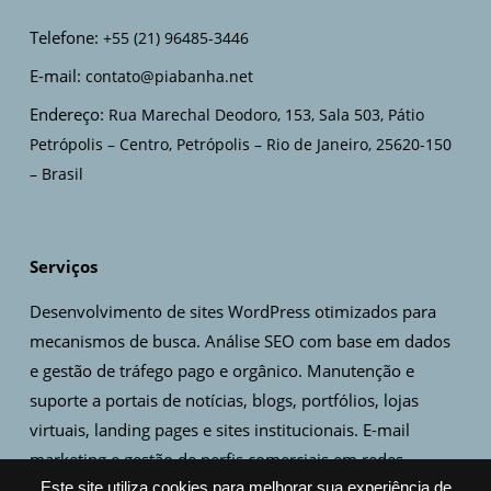
Telefone:
+55 (21) 96485-3446
E-mail:
contato@piabanha.net
Endereço:
Rua Marechal Deodoro, 153, Sala 503, Pátio
Petrópolis – Centro, Petrópolis – Rio de Janeiro, 25620-150
– Brasil
Serviços
Desenvolvimento de sites WordPress otimizados para
mecanismos de busca. Análise SEO com base em dados
e gestão de tráfego pago e orgânico. Manutenção e
suporte a portais de notícias, blogs, portfólios, lojas
virtuais, landing pages e sites institucionais. E-mail
marketing e gestão de perfis comerciais em redes
sociais. Criação de artes, design de logo e identidade
Este site utiliza cookies para melhorar sua experiência de