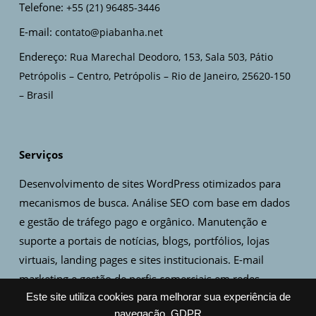
Telefone:
+55 (21) 96485-3446
E-mail:
contato@piabanha.net
Endereço:
Rua Marechal Deodoro, 153, Sala 503, Pátio
Petrópolis – Centro, Petrópolis – Rio de Janeiro, 25620-150
– Brasil
Serviços
Desenvolvimento de sites WordPress otimizados para
mecanismos de busca. Análise SEO com base em dados
e gestão de tráfego pago e orgânico. Manutenção e
suporte a portais de notícias, blogs, portfólios, lojas
virtuais, landing pages e sites institucionais. E-mail
marketing e gestão de perfis comerciais em redes
sociais. Criação de artes, design de logo e identidade
Este site utiliza cookies para melhorar sua experiência de
navegação.
GDPR