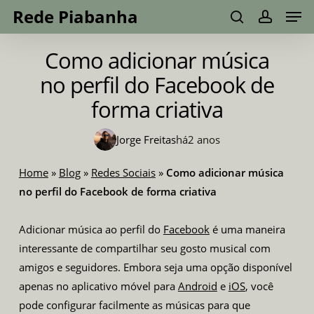
Men
Skip
Menu
Rede Piabanha
to
search
account
main
Como adicionar música
content
no perfil do Facebook de
forma criativa
Jorge Freitas
há
2 anos
Home
»
Blog
»
Redes Sociais
»
Como adicionar música
no perfil do Facebook de forma criativa
Adicionar música ao perfil do
Facebook
é uma maneira
interessante de compartilhar seu gosto musical com
amigos e seguidores. Embora seja uma opção disponível
apenas no aplicativo móvel para
Android
e
iOS
, você
pode configurar facilmente as músicas para que