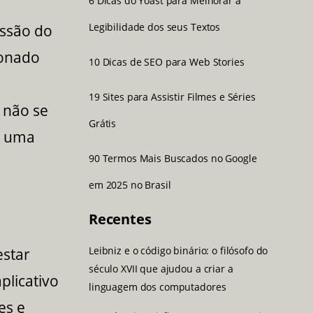
6 Dicas do Yoast para Melhorar a
Legibilidade dos seus Textos
issão do
ionado
10 Dicas de SEO para Web Stories
19 Sites para Assistir Filmes e Séries
 não se
Grátis
r uma
90 Termos Mais Buscados no Google
em 2025 no Brasil
Recentes
Leibniz e o código binário: o filósofo do
estar
século XVII que ajudou a criar a
plicativo
linguagem dos computadores
es e