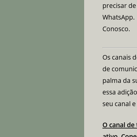
precisar de
WhatsApp. N
Conosco.
Os canais 
de comunica
palma da su
essa adição
seu canal e
O canal de
ativo. Cone