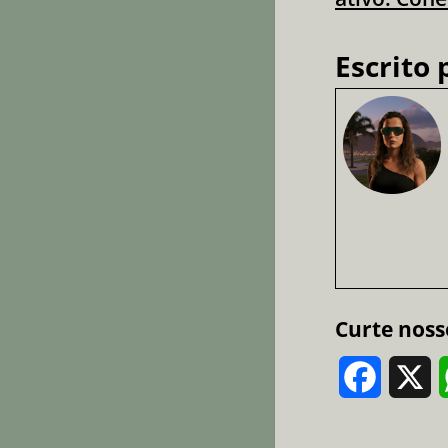
Escrito 
Curte noss
Faceboo
X