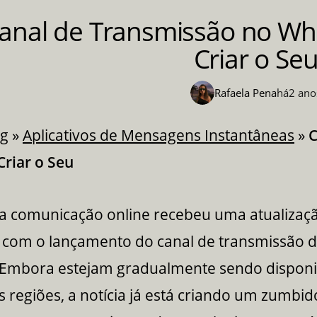
anal de Transmissão no Wh
Criar o Se
Rafaela Pena
há
2 ano
og
»
Aplicativos de Mensagens Instantâneas
»
C
Criar o Seu
 comunicação online recebeu uma atualizaç
 com o lançamento do canal de transmissão 
Embora estejam gradualmente sendo disponib
regiões, a notícia já está criando um zumbid