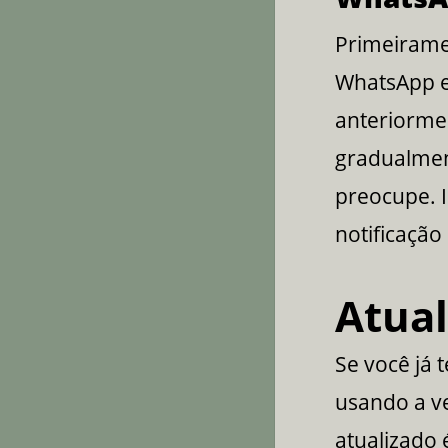
Primeiramen
WhatsApp e
anteriorme
gradualment
preocupe. I
notificação
Atua
Se você já 
usando a ve
atualizado 