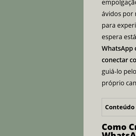
empolgação 
ávidos por 
para experi
espera está
WhatsApp o
conectar co
guiá-lo pel
próprio ca
Conteúdo 
Como Cr
WhatsAp