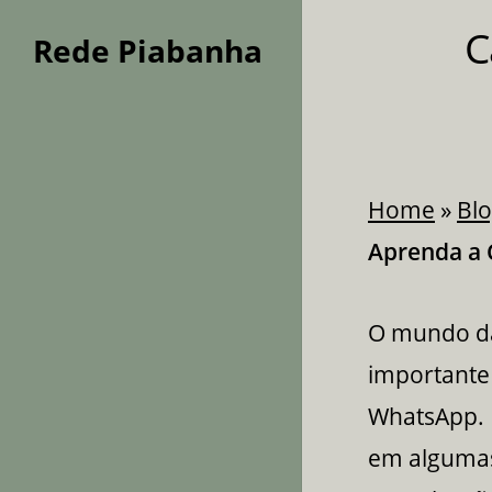
Skip
C
Rede Piabanha
to
main
content
Home
»
Bl
Aprenda a 
O mundo da
importante
WhatsApp. 
em algumas 