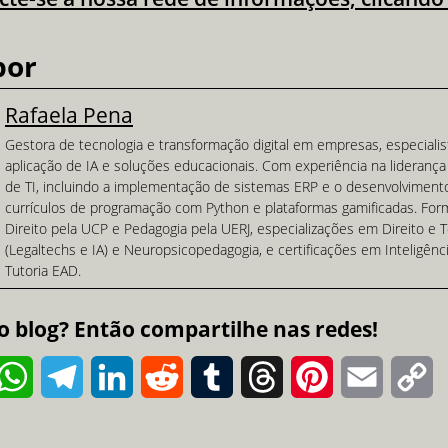
por
Rafaela Pena
Gestora de tecnologia e transformação digital em empresas, especialis
aplicação de IA e soluções educacionais. Com experiência na liderança
de TI, incluindo a implementação de sistemas ERP e o desenvolvimento
currículos de programação com Python e plataformas gamificadas. Fo
Direito pela UCP e Pedagogia pela UERJ, especializações em Direito e 
(Legaltechs e IA) e Neuropsicopedagogia, e certificações em Inteligência 
Tutoria EAD.
o blog? Então compartilhe nas redes!
k
WhatsApp
Telegram
LinkedIn
Reddit
Tumblr
Threads
Pinterest
Email
C
Li