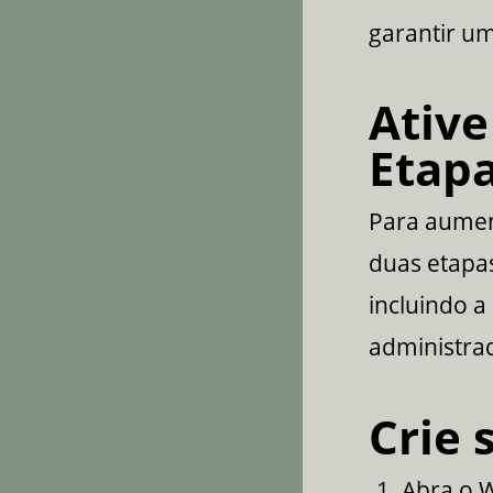
garantir um
Ativ
Etap
Para aumen
duas etapas
incluindo a
administra
Crie 
Abra o W